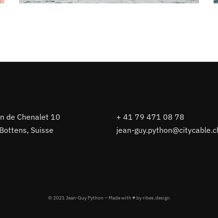
n de Chenalet 10
+ 41 79 471 08 78
Bottens, Suisse
jean-guy.python@citycable.c
© 2021 Jean-Guy Python – Made with ♥ by
ribes.design